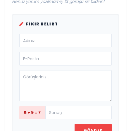
Henüz yorum yazılmamış. İlk görüşü siz bildirin!
FIKIR BELIRT
5 + 9 = ?
GÖNDER