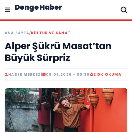
Denge Haber
ANA SAYFA
/
KÜLTÜR VE SANAT
Alper Şükrü Masat’tan
Büyük Sürpriz
HABER MERKEZI
09.06.2026 - 00:30
2 DK OKUMA