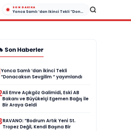
SON DAKIKA
Yonca Samlı ‘dan İkinci Tekli “Donacaksın Sevgilim “ yayımlandı
🔥 Son Haberler
1
Yonca Samlı ‘dan İkinci Tekli
“Donacaksın Sevgilim “ yayımlandı
2
Ali Emre Açıkgöz Galimidi, Eski AB
Bakanı ve Büyükelçi Egemen Bağış ile
Bir Araya Geldi
3
RAVANO: “Bodrum Artık Yeni St.
Tropez Değil, Kendi Başına Bir