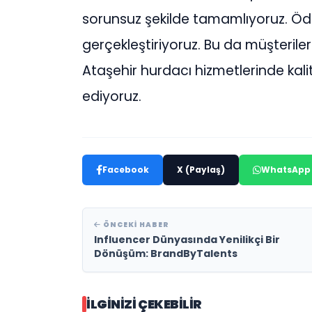
sorunsuz şekilde tamamlıyoruz. Öde
gerçekleştiriyoruz. Bu da müşteriler
Ataşehir hurdacı hizmetlerinde ka
ediyoruz.
Facebook
X (Paylaş)
WhatsApp
ÖNCEKI HABER
Influencer Dünyasında Yenilikçi Bir
Dönüşüm: BrandByTalents
İLGINIZI ÇEKEBILIR