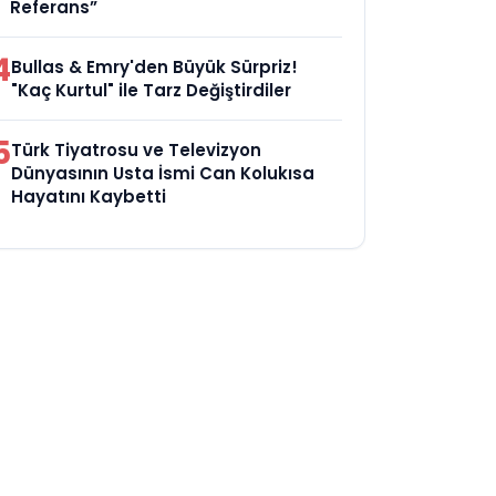
Referans”
4
Bullas & Emry'den Büyük Sürpriz!
"Kaç Kurtul" ile Tarz Değiştirdiler
5
Türk Tiyatrosu ve Televizyon
Dünyasının Usta İsmi Can Kolukısa
Hayatını Kaybetti