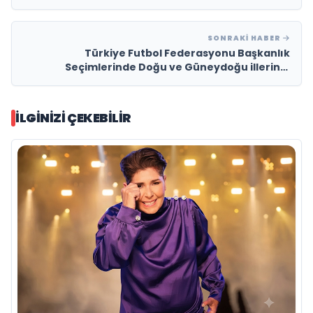
SONRAKI HABER
Türkiye Futbol Federasyonu Başkanlık
Seçimlerinde Doğu ve Güneydoğu illerinin
tamamı İbrahim Hacıosmanoğlu’nu
destekleyerek Cumhuriyet tarihinde bir ilke imza
attı.
İLGINIZI ÇEKEBILIR