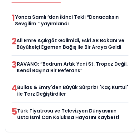
1
Yonca Samlı ‘dan İkinci Tekli “Donacaksın
Sevgilim “ yayımlandı
2
Ali Emre Açıkgöz Galimidi, Eski AB Bakanı ve
Büyükelçi Egemen Bağış ile Bir Araya Geldi
3
RAVANO: “Bodrum Artık Yeni St. Tropez Değil,
Kendi Başına Bir Referans”
4
Bullas & Emry'den Büyük Sürpriz! "Kaç Kurtul"
ile Tarz Değiştirdiler
5
Türk Tiyatrosu ve Televizyon Dünyasının
Usta İsmi Can Kolukısa Hayatını Kaybetti