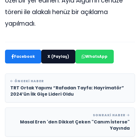
özel bir yer edinen. Ayla Algan’ın cenaze
töreni ile alakalı henüz bir açıklama
yapılmadı.
Facebook
X (Paylaş)
WhatsApp
ÖNCEKI HABER
TRT Ortak Yapımı “Rafadan Tayfa: Hayrimatör”
2024’ün İlk Gişe Lideri Oldu
SONRAKI HABER
Masal Eren 'den Dikkat Çeken "Canım İsterse"
Yayında