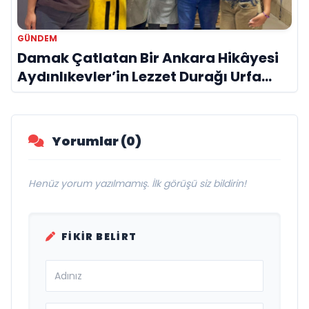
GÜNDEM
Damak Çatlatan Bir Ankara Hikâyesi
Aydınlıkevler’in Lezzet Durağı Urfa
Damak
Yorumlar (0)
Henüz yorum yazılmamış. İlk görüşü siz bildirin!
FIKIR BELIRT