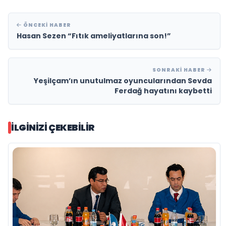
ÖNCEKI HABER
Hasan Sezen “Fıtık ameliyatlarına son!”
SONRAKI HABER
Yeşilçam’ın unutulmaz oyuncularından Sevda
Ferdağ hayatını kaybetti
İLGINIZI ÇEKEBILIR