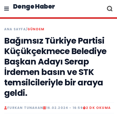
Denge Haber
ANA SAYFA
/
GÜNDEM
Bağımsız Türkiye Partisi
Küçükçekmece Belediye
Başkan Adayı Serap
İrdemen basın ve STK
temsilcileriyle bir araya
geldi.
FURKAN TUNAHAN
16.02.2024 - 16:59
2 DK OKUMA