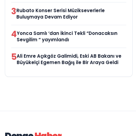
3
Rubato Konser Serisi Müzikseverlerle
Buluşmaya Devam Ediyor
4
Yonca Samlı ‘dan İkinci Tekli “Donacaksın
Sevgilim “ yayımlandı
5
Ali Emre Açıkgöz Galimidi, Eski AB Bakanı ve
Büyükelçi Egemen Bağış ile Bir Araya Geldi
Denge
Haber