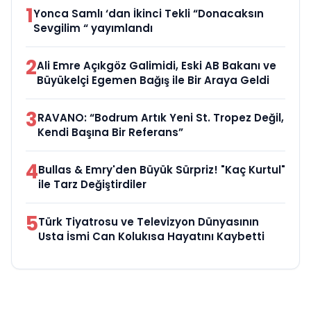
1
Yonca Samlı ‘dan İkinci Tekli “Donacaksın
Sevgilim “ yayımlandı
2
Ali Emre Açıkgöz Galimidi, Eski AB Bakanı ve
Büyükelçi Egemen Bağış ile Bir Araya Geldi
3
RAVANO: “Bodrum Artık Yeni St. Tropez Değil,
Kendi Başına Bir Referans”
4
Bullas & Emry'den Büyük Sürpriz! "Kaç Kurtul"
ile Tarz Değiştirdiler
5
Türk Tiyatrosu ve Televizyon Dünyasının
Usta İsmi Can Kolukısa Hayatını Kaybetti