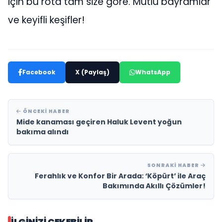
için bu rota tam size göre. Mutlu bayramlar
ve keyifli keşifler!
Facebook
X (Paylaş)
WhatsApp
ÖNCEKI HABER
Mide kanaması geçiren Haluk Levent yoğun
bakıma alındı
SONRAKI HABER
Ferahlık ve Konfor Bir Arada: ‘Köpürt’ ile Araç
Bakımında Akıllı Çözümler!
İLGINIZI ÇEKEBILIR