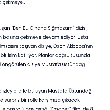
a çekmeye...
uluşan “Ben Bu Cihana Sığmazam” dizisi,
ran başına çekmeye devam ediyor. Usta
mzasını taşıyan diziye, Ozan Akbaba’nın
bir isim katılıyor. Planlar doğrultusunda
öngörülen diziye Mustafa Üstündağ
 izleyicilerle buluşan Mustafa Üstündağ,
sürpriz bir rolle karşımıza çıkacak.
le başrolü paylaştığı “Emanet” filmi de 8