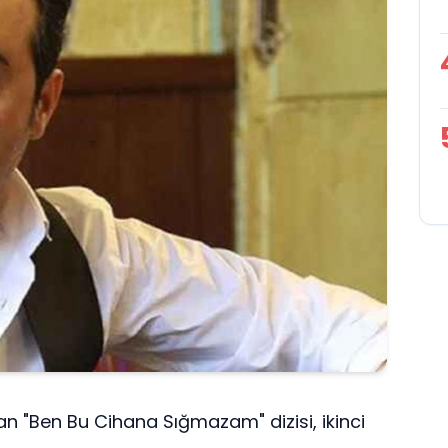
uşan "Ben Bu Cihana Sığmazam" dizisi, ikinci