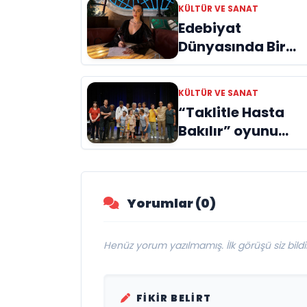
KÜLTÜR VE SANAT
Edebiyat
Dünyasında Bir
Genç Deha
Doğuyor: Dilruba
KÜLTÜR VE SANAT
Engin ve Zift Karas
“Taklitle Hasta
Evreni ‘AVENOİR’
Bakılır” oyunu
engelleri sanatla
aştı
Yorumlar (0)
Henüz yorum yazılmamış. İlk görüşü siz bildir
FIKIR BELIRT