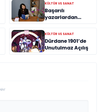
KÜLTÜR VE SANAT
Başarılı
yazarlardan
Azime Savaş’tan
başucu kitabı
KÜLTÜR VE SANAT
ı
“Emanet”
Dürdane 1901’de
raflardaki yerini
Unutulmaz Açılış
aldı
in!