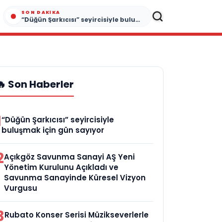
SON DAKIKA
“Düğün Şarkıcısı” seyircisiyle buluşmak için gün sayıyor
🔥 Son Haberler
1
“Düğün Şarkıcısı” seyircisiyle
buluşmak için gün sayıyor
2
Açıkgöz Savunma Sanayi AŞ Yeni
Yönetim Kurulunu Açıkladı ve
Savunma Sanayinde Küresel Vizyon
Vurgusu
3
Rubato Konser Serisi Müzikseverlerle