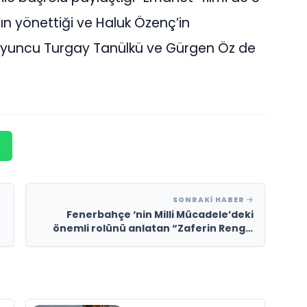
’ın yönettiği ve Haluk Özenç’in
 oyuncu Turgay Tanülkü ve Gürgen Öz de
SONRAKI HABER
Fenerbahçe ‘nin Milli Mücadele’deki
önemli rolünü anlatan “Zaferin Rengi”
filminin yeni fragmanı yayınlandı