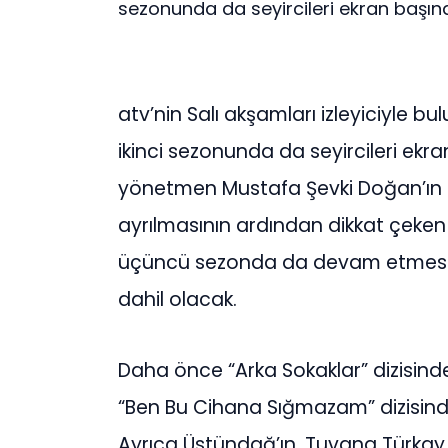
sezonunda da seyircileri ekran başın
atv’nin Salı akşamları izleyiciyle b
ikinci sezonunda da seyircileri ek
yönetmen Mustafa Şevki Doğan’ın i
ayrılmasının ardından dikkat çeken 
üçüncü sezonda da devam etmesi 
dahil olacak.
Daha önce “Arka Sokaklar” dizisinde
“Ben Bu Cihana Sığmazam” dizisinde 
Ayrıca Üstündağ’ın, Tuvana Türkay i