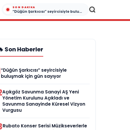
SON DAKIKA
“Düğün Şarkıcısı” seyircisiyle buluşmak için gün sayıyor
🔥 Son Haberler
1
“Düğün Şarkıcısı” seyircisiyle
buluşmak için gün sayıyor
2
Açıkgöz Savunma Sanayi AŞ Yeni
Yönetim Kurulunu Açıkladı ve
Savunma Sanayinde Küresel Vizyon
Vurgusu
3
Rubato Konser Serisi Müzikseverlerle