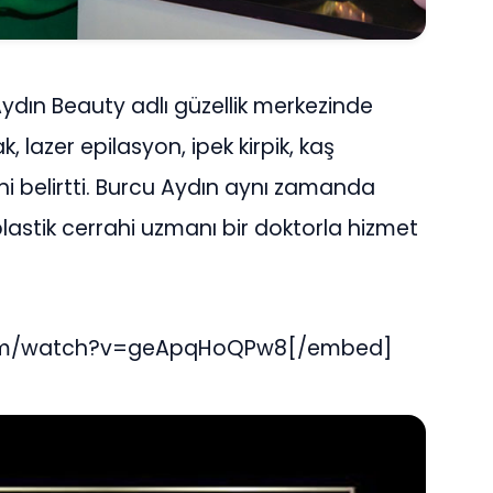
Aydın Beauty adlı güzellik merkezinde
k, lazer epilasyon, ipek kirpik, kaş
ini belirtti. Burcu Aydın aynı zamanda
plastik cerrahi uzmanı bir doktorla hizmet
com/watch?v=geApqHoQPw8[/embed]