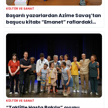
KÜLTÜR VE SANAT
Başarılı yazarlardan Azime Savaş’tan
başucu kitabı “Emanet” raflardaki
yerini aldı
KÜLTÜR VE SANAT
“Taklitle Hasta Bakılır” oyunu