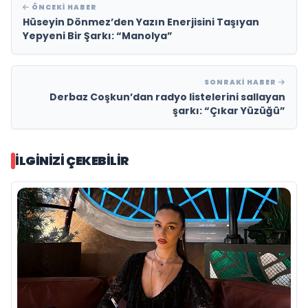
ÖNCEKI HABER
Hüseyin Dönmez’den Yazın Enerjisini Taşıyan
Yepyeni Bir Şarkı: “Manolya”
SONRAKI HABER
Derbaz Coşkun’dan radyo listelerini sallayan
şarkı: “Çıkar Yüzüğü”
İLGINIZI ÇEKEBILIR