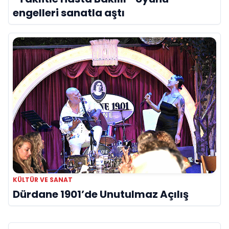
engelleri sanatla aştı
KÜLTÜR VE SANAT
Dürdane 1901’de Unutulmaz Açılış