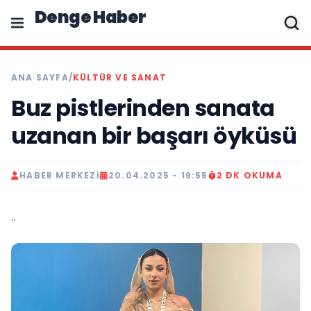
Denge Haber
ANA SAYFA
/
KÜLTÜR VE SANAT
Buz pistlerinden sanata
uzanan bir başarı öyküsü
HABER MERKEZI
20.04.2025 - 19:55
2 DK OKUMA
..