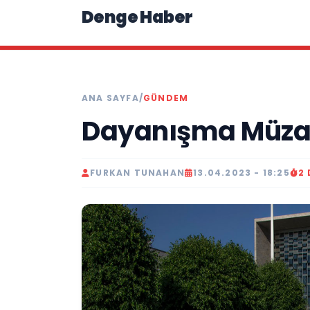
Denge Haber
ANA SAYFA
/
GÜNDEM
Dayanışma Müza
FURKAN TUNAHAN
13.04.2023 - 18:25
2