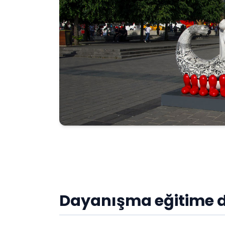
Dayanış
ma e
ğ
itime 