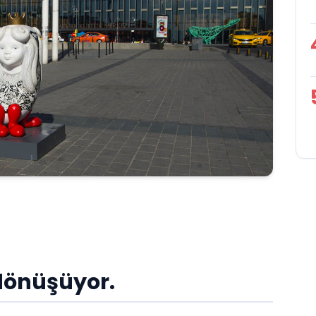
d
ö
nüşüyor.