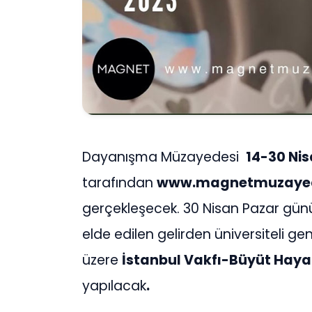
Dayanışma Müzayedesi
14-30 Ni
tarafından
www.magnetmuzayed
gerçekleşecek. 30 Nisan Pazar gün
elde edilen gelirden üniversiteli g
üzere
İstanbul Vakfı
-B
üyüt Hayal
yapılacak
.