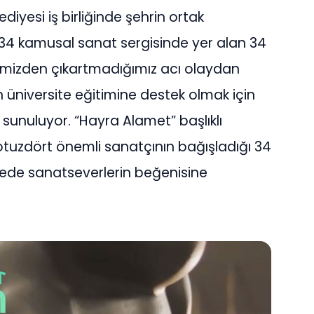
diyesi iş birliğinde şehrin ortak
4 kamusal sanat sergisinde yer alan 34
bimizden çıkartmadığımız acı olaydan
n üniversite eğitimine destek olmak için
unuluyor. “Hayra Alamet” başlıklı
otuzdört önemli sanatçının bağışladığı 34
ede sanatseverlerin beğenisine