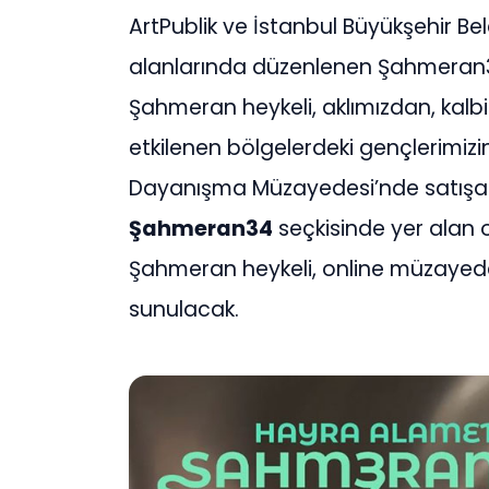
ArtPublik ve İstanbul Büyükşehir Bele
alanlarında düzenlenen Şahmeran3
Şahmeran heykeli, aklımızdan, kal
etkilenen bölgelerdeki gençlerimizi
Dayanışma Müzayedesi’nde satışa s
Ş
ahmeran34
seçkisinde yer alan 
Şahmeran heykeli, online müzayed
sunulacak.