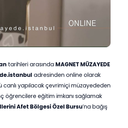
san
tarihleri arasında
MAGNET MÜZAYEDE
e.istanbul
adresinden online olarak
ü canlı yapılacak çevrimiçi müzayededen
enç öğrencilere eğitim imkanı sağlamak
lerini Afet B
ö
lgesi Özel Bursu
’na bağış