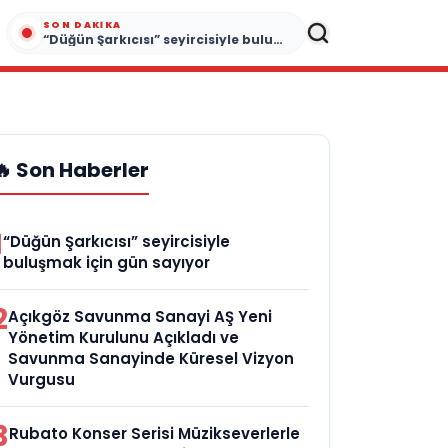
SON DAKIKA
“Düğün Şarkıcısı” seyircisiyle buluşmak için gün sayıyor
🔥 Son Haberler
1
“Düğün Şarkıcısı” seyircisiyle
buluşmak için gün sayıyor
2
Açıkgöz Savunma Sanayi AŞ Yeni
Yönetim Kurulunu Açıkladı ve
Savunma Sanayinde Küresel Vizyon
Vurgusu
3
Rubato Konser Serisi Müzikseverlerle