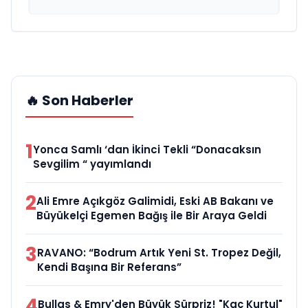
🔥 Son Haberler
1
Yonca Samlı ‘dan İkinci Tekli “Donacaksın
Sevgilim “ yayımlandı
2
Ali Emre Açıkgöz Galimidi, Eski AB Bakanı ve
Büyükelçi Egemen Bağış ile Bir Araya Geldi
3
RAVANO: “Bodrum Artık Yeni St. Tropez Değil,
Kendi Başına Bir Referans”
4
Bullas & Emry'den Büyük Sürpriz! "Kaç Kurtul"