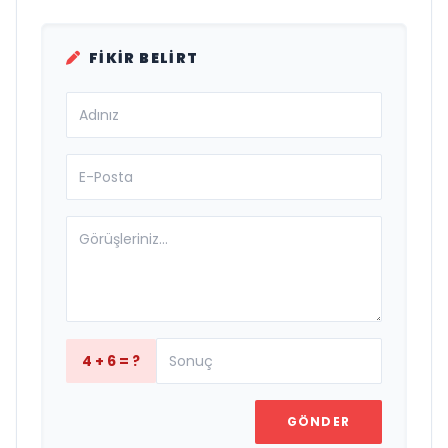
FIKIR BELIRT
4 + 6 = ?
GÖNDER