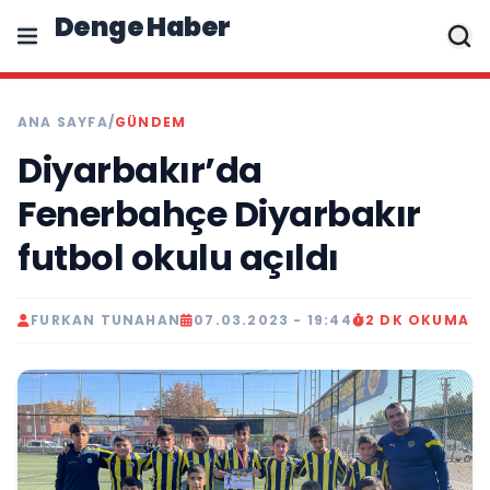
Denge Haber
ANA SAYFA
/
GÜNDEM
Diyarbakır’da
Fenerbahçe Diyarbakır
futbol okulu açıldı
FURKAN TUNAHAN
07.03.2023 - 19:44
2 DK OKUMA