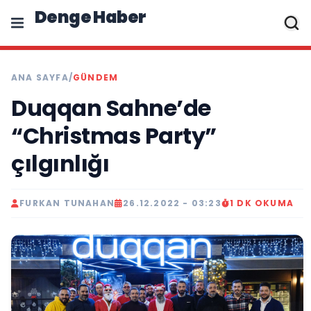
Denge Haber
ANA SAYFA
/
GÜNDEM
Duqqan Sahne’de
“Christmas Party”
çılgınlığı
FURKAN TUNAHAN
26.12.2022 - 03:23
1 DK OKUMA