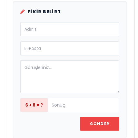
FIKIR BELIRT
6 + 8 = ?
GÖNDER