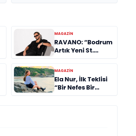
MAGAZIN
RAVANO: “Bodrum
Artık Yeni St.
Tropez Değil, Kendi
Başına Bir
MAGAZIN
Referans”
Ela Nur, İlk Teklisi
“Bir Nefes Bir
Gölge” ile Müzik
Yolculuğuna
Başladı