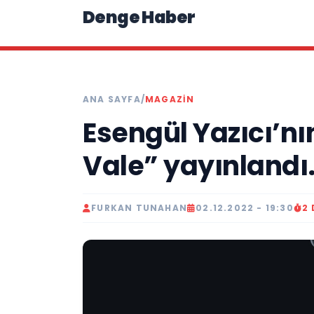
Denge Haber
ANA SAYFA
/
MAGAZIN
Esengül Yazıcı’nın
Vale” yayınlandı
FURKAN TUNAHAN
02.12.2022 - 19:30
2