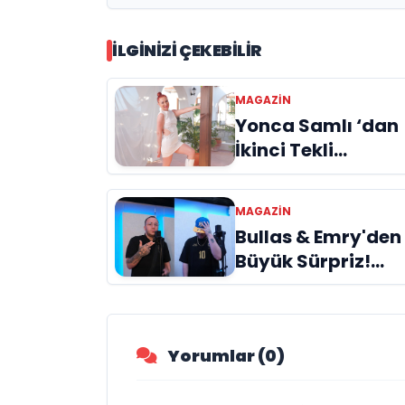
İLGINIZI ÇEKEBILIR
MAGAZIN
Yonca Samlı ‘dan
İkinci Tekli
“Donacaksın
Sevgilim “
MAGAZIN
yayımlandı
Bullas & Emry'den
Büyük Sürpriz!
"Kaç Kurtul" ile
Tarz Değiştirdiler
Yorumlar (0)