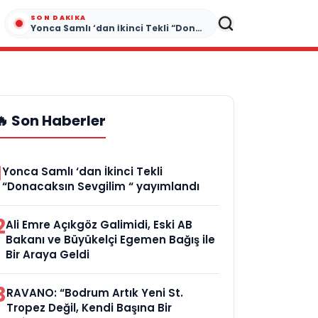
SON DAKIKA
Yonca Samlı ‘dan İkinci Tekli “Donacaksın Sevgilim “ yayımlandı
🔥 Son Haberler
1
Yonca Samlı ‘dan İkinci Tekli
“Donacaksın Sevgilim “ yayımlandı
2
Ali Emre Açıkgöz Galimidi, Eski AB
Bakanı ve Büyükelçi Egemen Bağış ile
Bir Araya Geldi
3
RAVANO: “Bodrum Artık Yeni St.
Tropez Değil, Kendi Başına Bir