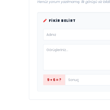
Henüz yorum yazılmamış. İlk görüşü siz bildir
FIKIR BELIRT
9 + 6 = ?