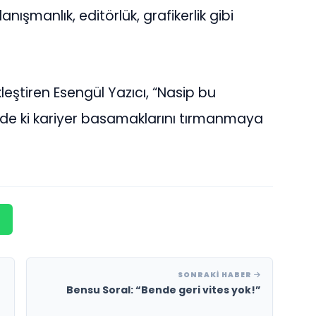
nışmanlık, editörlük, grafikerlik gibi
eştiren Esengül Yazıcı, “Nasip bu
de ki kariyer basamaklarını tırmanmaya
SONRAKI HABER
Bensu Soral: “Bende geri vites yok!”