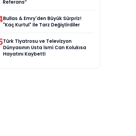
Referans”
4
Bullas & Emry'den Büyük Sürpriz!
"Kaç Kurtul" ile Tarz Değiştirdiler
5
Türk Tiyatrosu ve Televizyon
Dünyasının Usta İsmi Can Kolukısa
Hayatını Kaybetti