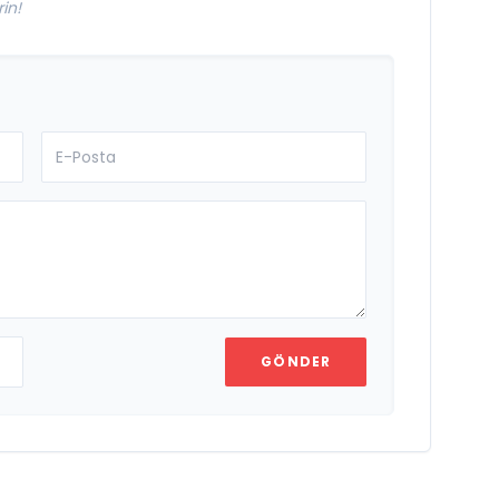
in!
GÖNDER