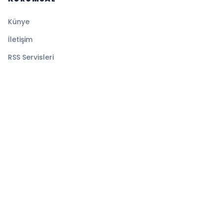
Künye
İletişim
RSS Servisleri
YASAL
Gizlilik Politikası
Kullanım Şartları
Çerez Politikası
© 2026 Denge Haber. Tüm hakları saklıdır.
Altyapı:
BEYNSOFT
HABER YAZILIMI