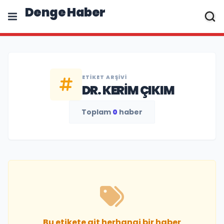
Denge Haber
ETIKET ARŞIVI
DR. KERIM ÇIKIM
Toplam
0
haber
Bu etikete ait herhangi bir haber