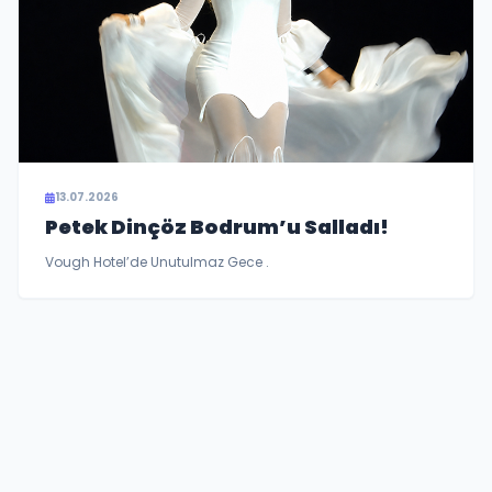
13.07.2026
Petek Dinçöz Bodrum’u Salladı!
Vough Hotel’de Unutulmaz Gece .