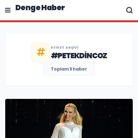
Denge Haber
ETIKET ARŞIVI
#PETEKDINCOZ
Toplam
1
haber