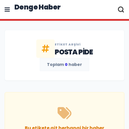
Denge Haber
ETIKET ARŞIVI
POSTA PIDE
Toplam
0
haber
Bu etikete ait herhangi bir haber