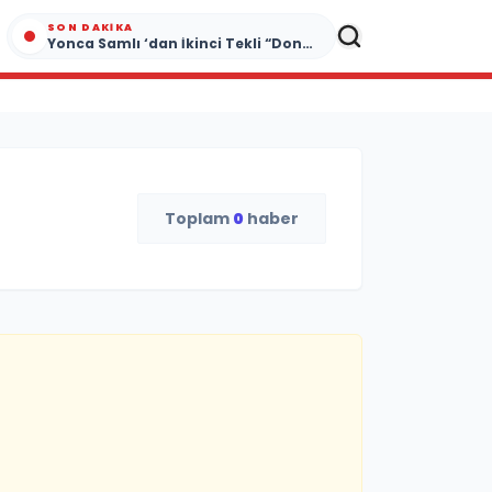
SON DAKIKA
Yonca Samlı ‘dan İkinci Tekli “Donacaksın Sevgilim “ yayımlandı
Toplam
0
haber