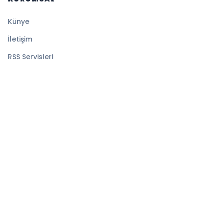
Künye
İletişim
RSS Servisleri
YASAL
Gizlilik Politikası
Kullanım Şartları
Çerez Politikası
© 2026 Denge Haber. Tüm hakları saklıdır.
Altyapı:
BEYNSOFT
HABER YAZILIMI