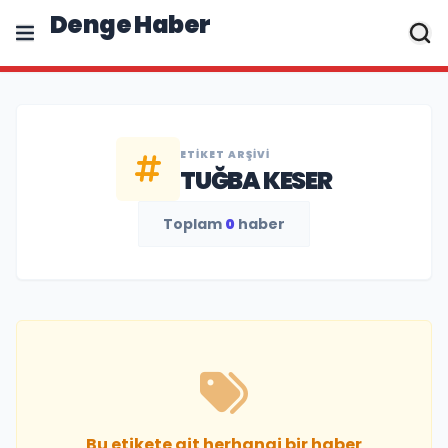
Denge Haber
ETIKET ARŞIVI
TUĞBA KESER
Toplam
0
haber
Bu etikete ait herhangi bir haber