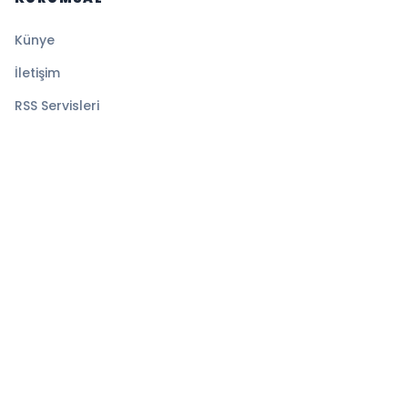
Künye
İletişim
RSS Servisleri
YASAL
Gizlilik Politikası
Kullanım Şartları
Çerez Politikası
© 2026 Denge Haber. Tüm hakları saklıdır.
Altyapı:
BEYNSOFT
HABER YAZILIMI