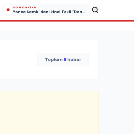
SON DAKIKA
Yonca Samlı ‘dan İkinci Tekli “Donacaksın Sevgilim “ yayımlandı
Toplam
0
haber