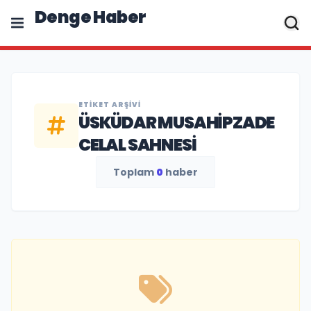
Denge Haber
ETIKET ARŞIVI
ÜSKÜDAR MUSAHIPZADE
CELAL SAHNESI
Toplam
0
haber