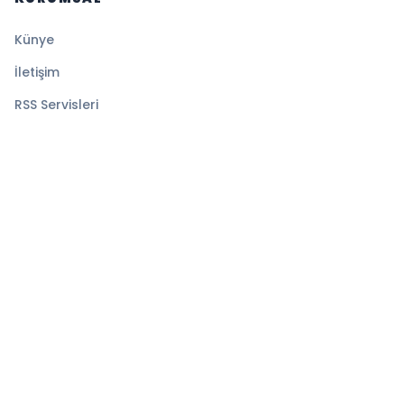
Künye
İletişim
RSS Servisleri
YASAL
Gizlilik Politikası
Kullanım Şartları
Çerez Politikası
© 2026 Denge Haber. Tüm hakları saklıdır.
Altyapı:
BEYNSOFT
HABER YAZILIMI