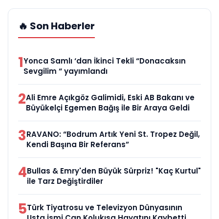
🔥 Son Haberler
1
Yonca Samlı ‘dan İkinci Tekli “Donacaksın
Sevgilim “ yayımlandı
2
Ali Emre Açıkgöz Galimidi, Eski AB Bakanı ve
Büyükelçi Egemen Bağış ile Bir Araya Geldi
3
RAVANO: “Bodrum Artık Yeni St. Tropez Değil,
Kendi Başına Bir Referans”
4
Bullas & Emry'den Büyük Sürpriz! "Kaç Kurtul"
ile Tarz Değiştirdiler
5
Türk Tiyatrosu ve Televizyon Dünyasının
Usta İsmi Can Kolukısa Hayatını Kaybetti