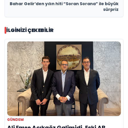
Bahar Gelir’den yılın hiti “Soran Sorana” ile büyük
sürpriz
İLGINIZI ÇEKEBILIR
GÜNDEM
Ali Emre Açıkgöz Galimidi, Eski AB