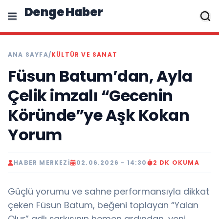
Denge Haber
ANA SAYFA
/
KÜLTÜR VE SANAT
Füsun Batum’dan, Ayla
Çelik imzalı “Gecenin
Köründe”ye Aşk Kokan
Yorum
HABER MERKEZI
02.06.2026 - 14:30
2 DK OKUMA
Güçlü yorumu ve sahne performansıyla dikkat
çeken Füsun Batum, beğeni toplayan “Yalan
Olur” adlı şarkısının hemen ardından, yeni