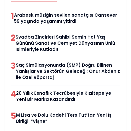
1
Arabesk müziğin sevilen sanatçısı Cansever
59 yaşında yaşamını yitirdi
2
Svadba Zincirleri Sahibi Semih Hot Yaş
Gününü Sanat ve Cemiyet Dünyasının Ünlü
İsimleriyle Kutladı!
3
Saç Simülasyonunda (SMP) Doğru Bilinen
Yanlışlar ve Sektörün Geleceği: Onur Akdeniz
ile Özel Röportaj
4
20 Yıllık Esnaflık Tecrübesiyle Kızıltepe'ye
Yeni Bir Marka Kazandırdı
5
M Lisa ve Dolu Kadehi Ters Tut’tan Yeni İş
Birliği: “Vişne”