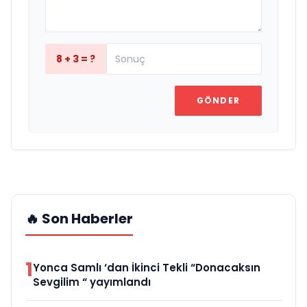
8 + 3 = ?
GÖNDER
🔥 Son Haberler
1
Yonca Samlı ‘dan İkinci Tekli “Donacaksın
Sevgilim “ yayımlandı