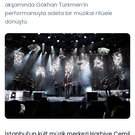
akşamında Gökhan Türkmen’in
performansıyla adeta bir müzikal ritüele
dönüştü.
İstanbul’un kült müzik merkezi Harbiye Cemil