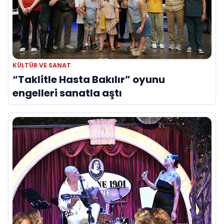
KÜLTÜR VE SANAT
“Taklitle Hasta Bakılır” oyunu
engelleri sanatla aştı