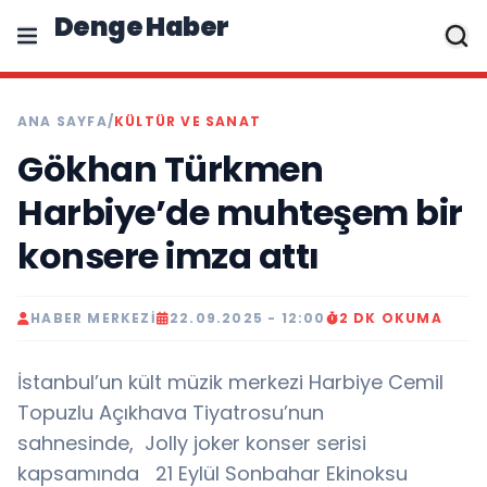
Denge Haber
ANA SAYFA
/
KÜLTÜR VE SANAT
Gökhan Türkmen
Harbiye’de muhteşem bir
konsere imza attı
HABER MERKEZI
22.09.2025 - 12:00
2 DK OKUMA
İstanbul’un kült müzik merkezi Harbiye Cemil
Topuzlu Açıkhava Tiyatrosu’nun
sahnesinde, Jolly joker konser serisi
kapsamında 21 Eylül Sonbahar Ekinoksu