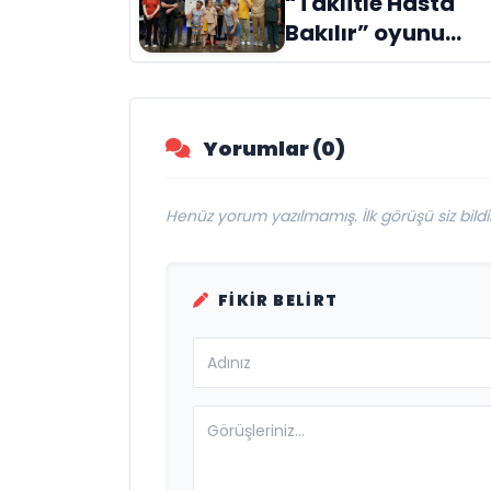
“Taklitle Hasta
Evreni ‘AVENOİR’
Bakılır” oyunu
engelleri sanatla
aştı
Yorumlar (0)
Henüz yorum yazılmamış. İlk görüşü siz bildir
FIKIR BELIRT