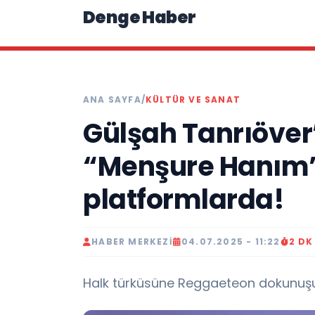
Denge Haber
ANA SAYFA
/
KÜLTÜR VE SANAT
Gülşah Tanrıöver’
“Menşure Hanım” 
platformlarda!
HABER MERKEZI
04.07.2025 - 11:22
2 D
Halk türküsüne Reggaeteon dokunuşu.