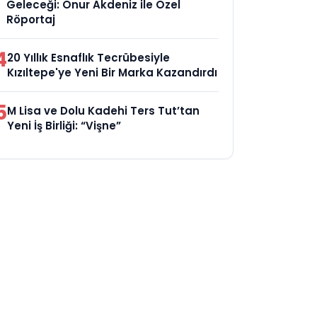
Geleceği: Onur Akdeniz ile Özel
Röportaj
4
20 Yıllık Esnaflık Tecrübesiyle
Kızıltepe'ye Yeni Bir Marka Kazandırdı
5
M Lisa ve Dolu Kadehi Ters Tut’tan
Yeni İş Birliği: “Vişne”