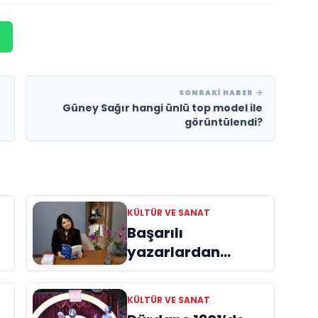
SONRAKI HABER
Güney Sağır hangi ünlü top model ile
görüntülendi?
KÜLTÜR VE SANAT
Başarılı
yazarlardan
Azime Savaş’tan
başucu kitabı
KÜLTÜR VE SANAT
ı
“Emanet”