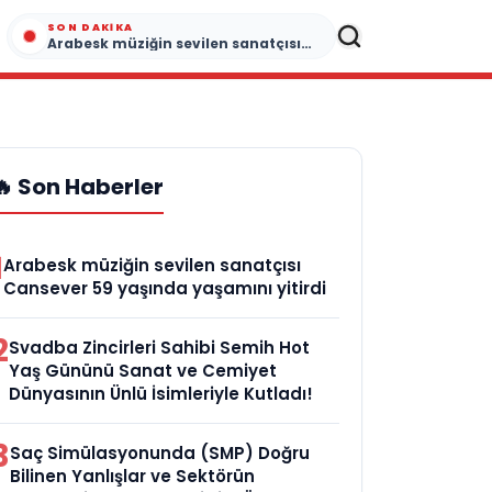
SON DAKIKA
Arabesk müziğin sevilen sanatçısı Cansever 59 yaşında yaşamını yitirdi
🔥 Son Haberler
1
Arabesk müziğin sevilen sanatçısı
Cansever 59 yaşında yaşamını yitirdi
2
Svadba Zincirleri Sahibi Semih Hot
Yaş Gününü Sanat ve Cemiyet
Dünyasının Ünlü İsimleriyle Kutladı!
3
Saç Simülasyonunda (SMP) Doğru
Bilinen Yanlışlar ve Sektörün