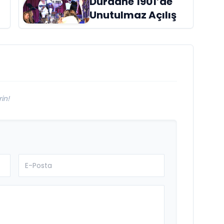
Dürdane 1901’de
raflardaki yerini
Unutulmaz Açılış
aldı
in!