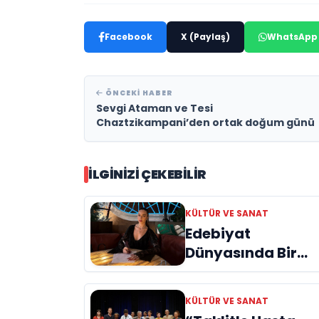
Facebook
X (Paylaş)
WhatsApp
ÖNCEKI HABER
Sevgi Ataman ve Tesi
Chaztzikampani’den ortak doğum günü
İLGINIZI ÇEKEBILIR
KÜLTÜR VE SANAT
Edebiyat
Dünyasında Bir
Genç Deha
Doğuyor: Dilruba
KÜLTÜR VE SANAT
Engin ve Zift Karas