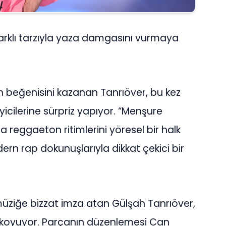
farklı tarzıyla yaza damgasını vurmaya
n beğenisini kazanan Tanrıöver, bu kez
leyicilerine sürpriz yapıyor. “Menşure
a reggaeton ritimlerini yöresel bir halk
rn rap dokunuşlarıyla dikkat çekici bir
müziğe bizzat imza atan Gülşah Tanrıöver,
a koyuyor. Parçanın düzenlemesi Can