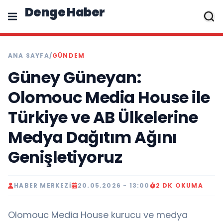
Denge Haber
ANA SAYFA
/
GÜNDEM
Güney Güneyan:
Olomouc Media House ile
Türkiye ve AB Ülkelerine
Medya Dağıtım Ağını
Genişletiyoruz
HABER MERKEZI
20.05.2026 - 13:00
2 DK OKUMA
Olomouc Media House kurucu ve medya