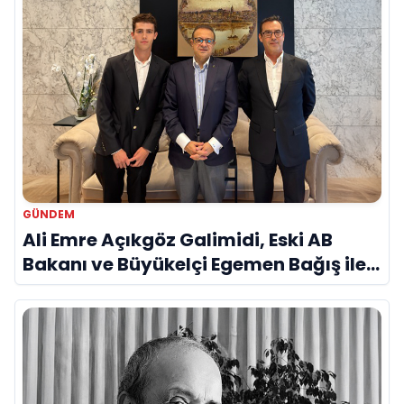
GÜNDEM
Ali Emre Açıkgöz Galimidi, Eski AB
Bakanı ve Büyükelçi Egemen Bağış ile
Bir Araya Geldi