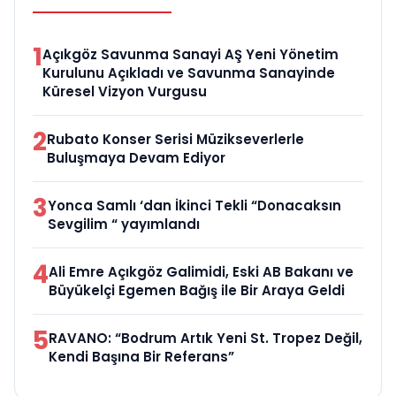
1
Açıkgöz Savunma Sanayi AŞ Yeni Yönetim
Kurulunu Açıkladı ve Savunma Sanayinde
Küresel Vizyon Vurgusu
2
Rubato Konser Serisi Müzikseverlerle
Buluşmaya Devam Ediyor
3
Yonca Samlı ‘dan İkinci Tekli “Donacaksın
Sevgilim “ yayımlandı
4
Ali Emre Açıkgöz Galimidi, Eski AB Bakanı ve
Büyükelçi Egemen Bağış ile Bir Araya Geldi
5
RAVANO: “Bodrum Artık Yeni St. Tropez Değil,
Kendi Başına Bir Referans”