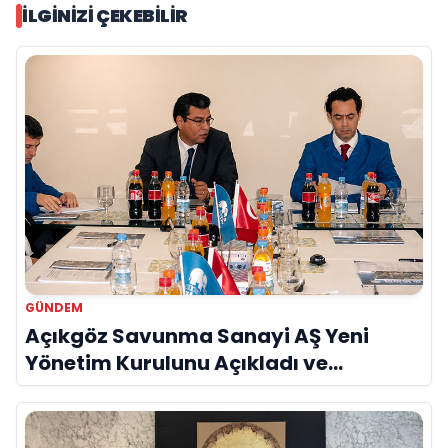
İLGINIZI ÇEKEBILIR
GÜNDEM
Açıkgöz Savunma Sanayi AŞ Yeni
Yönetim Kurulunu Açıkladı ve
Savunma Sanayinde Küresel Vizyon
Vurgusu