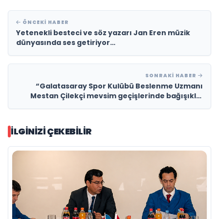
ÖNCEKI HABER
Yetenekli besteci ve söz yazarı Jan Eren müzik
dünyasında ses getiriyor…
SONRAKI HABER
“Galatasaray Spor Kulübü Beslenme Uzmanı
Mestan Çilekçi mevsim geçişlerinde bağışıklık
sistemini güçlendirmenin formülünü verdi”
İLGINIZI ÇEKEBILIR