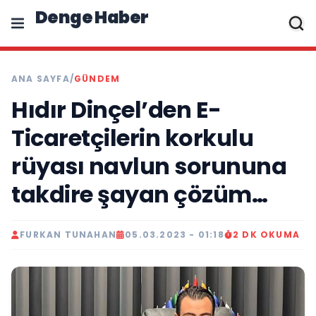
Denge Haber
ANA SAYFA
/
GÜNDEM
Hıdır Dinçel’den E-
Ticaretçilerin korkulu
rüyası navlun sorununa
takdire şayan çözüm…
FURKAN TUNAHAN
05.03.2023 - 01:18
2 DK OKUMA