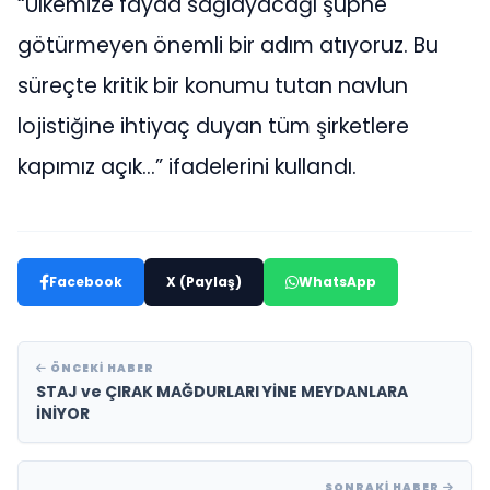
“Ülkemize fayda sağlayacağı şüphe
götürmeyen önemli bir adım atıyoruz. Bu
süreçte kritik bir konumu tutan navlun
lojistiğine ihtiyaç duyan tüm şirketlere
kapımız açık…” ifadelerini kullandı.
Facebook
X (Paylaş)
WhatsApp
ÖNCEKI HABER
STAJ ve ÇIRAK MAĞDURLARI YİNE MEYDANLARA
İNİYOR
SONRAKI HABER