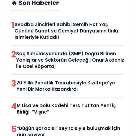
🔥 Son Haberler
1
Svadba Zincirleri Sahibi Semih Hot Yaş
Gününü Sanat ve Cemiyet Dünyasının Ünlü
İsimleriyle Kutladı!
2
Saç Simülasyonunda (SMP) Doğru Bilinen
Yanlışlar ve Sektörün Geleceği: Onur Akdeniz
ile Özel Röportaj
3
20 Yıllık Esnaflık Tecrübesiyle Kızıltepe'ye
Yeni Bir Marka Kazandırdı
4
M Lisa ve Dolu Kadehi Ters Tut’tan Yeni İş
Birliği: “Vişne”
5
“Düğün Şarkıcısı” seyircisiyle buluşmak için
gün sayıyor