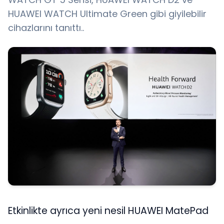
HUAWEI WATCH Ultimate Green gibi giyilebilir
cihazlarını tanıttı..
Etkinlikte ayrıca yeni nesil HUAWEI MatePad