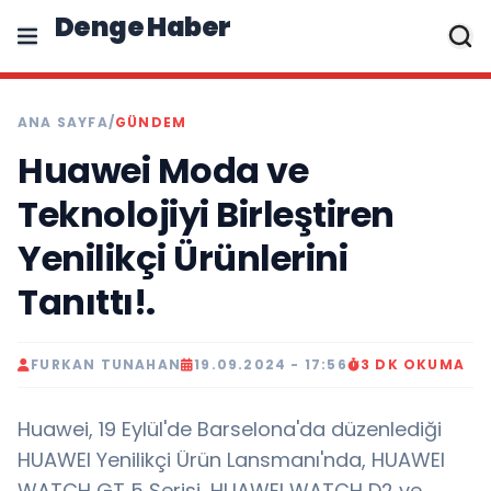
Denge Haber
ANA SAYFA
/
GÜNDEM
Huawei Moda ve
Teknolojiyi Birleştiren
Yenilikçi Ürünlerini
Tanıttı!.
FURKAN TUNAHAN
19.09.2024 - 17:56
3 DK OKUMA
Huawei, 19 Eylül'de Barselona'da düzenlediği
HUAWEI Yenilikçi Ürün Lansmanı'nda, HUAWEI
WATCH GT 5 Serisi, HUAWEI WATCH D2 ve