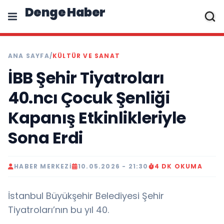
Denge Haber
ANA SAYFA
/
KÜLTÜR VE SANAT
İBB Şehir Tiyatroları
40.ncı Çocuk Şenliği
Kapanış Etkinlikleriyle
Sona Erdi
HABER MERKEZI
10.05.2026 - 21:30
4 DK OKUMA
İstanbul Büyükşehir Belediyesi Şehir
Tiyatroları’nın bu yıl 40.