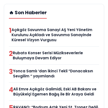
🔥 Son Haberler
1
Açıkgöz Savunma Sanayi AŞ Yeni Yönetim
Kurulunu Açıkladı ve Savunma Sanayinde
Küresel Vizyon Vurgusu
2
Rubato Konser Serisi Müzikseverlerle
Buluşmaya Devam Ediyor
3
Yonca Samlı ‘dan İkinci Tekli “Donacaksın
Sevgilim “ yayımlandı
4
Ali Emre Açıkgöz Galimidi, Eski AB Bakanı ve
Büyükelçi Egemen Bağış ile Bir Araya Geldi
5
RAVANO: “Bodrum Artık Yeni St. Tropez Değil,