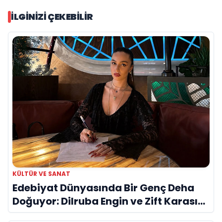
İLGINIZI ÇEKEBILIR
KÜLTÜR VE SANAT
Edebiyat Dünyasında Bir Genç Deha
Doğuyor: Dilruba Engin ve Zift Karası
Evreni ‘AVENOİR’