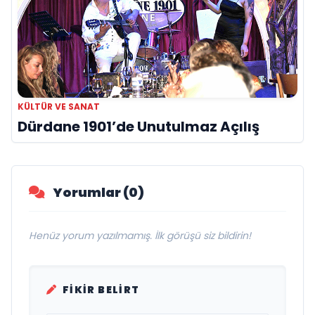
KÜLTÜR VE SANAT
Dürdane 1901’de Unutulmaz Açılış
Yorumlar (0)
Henüz yorum yazılmamış. İlk görüşü siz bildirin!
FIKIR BELIRT