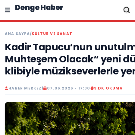
Denge Haber
ANA SAYFA
/
KÜLTÜR VE SANAT
Kadir Tapucu’nun unutul
Muhteşem Olacak” yeni düz
klibiyle müzikseverlerle y
HABER MERKEZI
07.06.2026 - 17:30
3 DK OKUMA