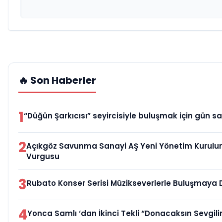
🔥 Son Haberler
1
“Düğün Şarkıcısı” seyircisiyle buluşmak için gün sa
2
Açıkgöz Savunma Sanayi AŞ Yeni Yönetim Kurulun
Vurgusu
3
Rubato Konser Serisi Müzikseverlerle Buluşmaya
4
Yonca Samlı ‘dan İkinci Tekli “Donacaksın Sevgil