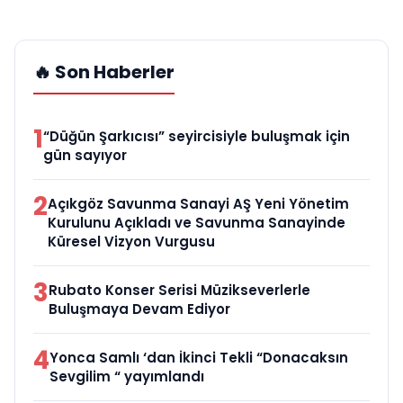
🔥 Son Haberler
1
“Düğün Şarkıcısı” seyircisiyle buluşmak için
gün sayıyor
2
Açıkgöz Savunma Sanayi AŞ Yeni Yönetim
Kurulunu Açıkladı ve Savunma Sanayinde
Küresel Vizyon Vurgusu
3
Rubato Konser Serisi Müzikseverlerle
Buluşmaya Devam Ediyor
4
Yonca Samlı ‘dan İkinci Tekli “Donacaksın
Sevgilim “ yayımlandı