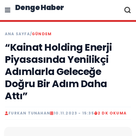
Denge Haber
ANA SAYFA
/
GÜNDEM
“Kainat Holding Enerji
Piyasasında Yenilikçi
Adımlarla Geleceğe
Doğru Bir Adım Daha
Attı”
FURKAN TUNAHAN
10.11.2023 - 15:35
2 DK OKUMA