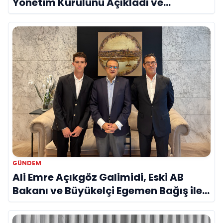
Yönetim Kurulunu Açıkladı ve
Savunma Sanayinde Küresel Vizyon
Vurgusu
GÜNDEM
Ali Emre Açıkgöz Galimidi, Eski AB
Bakanı ve Büyükelçi Egemen Bağış ile
Bir Araya Geldi