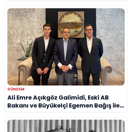
Savunma Sanayinde Küresel Vizyon
Vurgusu
GÜNDEM
Ali Emre Açıkgöz Galimidi, Eski AB
Bakanı ve Büyükelçi Egemen Bağış ile
Bir Araya Geldi