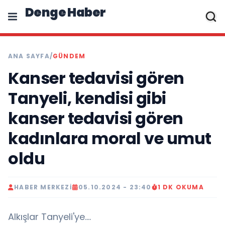
Denge Haber
ANA SAYFA
/
GÜNDEM
Kanser tedavisi gören
Tanyeli, kendisi gibi
kanser tedavisi gören
kadınlara moral ve umut
oldu
HABER MERKEZI
05.10.2024 - 23:40
1 DK OKUMA
Alkışlar Tanyeli'ye....