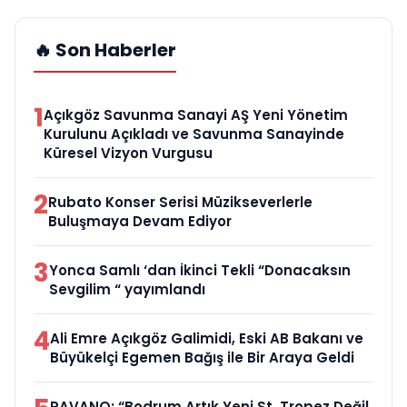
🔥 Son Haberler
1
Açıkgöz Savunma Sanayi AŞ Yeni Yönetim
Kurulunu Açıkladı ve Savunma Sanayinde
Küresel Vizyon Vurgusu
2
Rubato Konser Serisi Müzikseverlerle
Buluşmaya Devam Ediyor
3
Yonca Samlı ‘dan İkinci Tekli “Donacaksın
Sevgilim “ yayımlandı
4
Ali Emre Açıkgöz Galimidi, Eski AB Bakanı ve
Büyükelçi Egemen Bağış ile Bir Araya Geldi
RAVANO: “Bodrum Artık Yeni St. Tropez Değil,