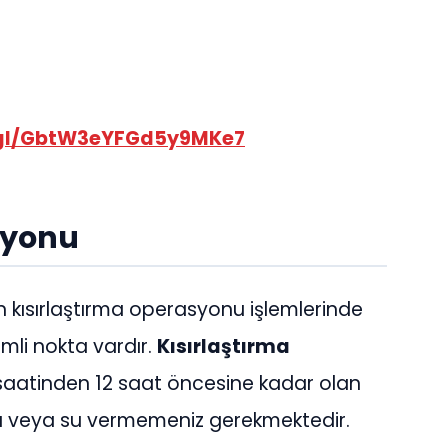
.gl/GbtW3eYFGd5y9MKe7
syonu
an kısırlaştırma operasyonu işlemlerinde
mli nokta vardır.
Kısırlaştırma
 saatinden 12 saat öncesine kadar olan
a veya su vermemeniz gerekmektedir.