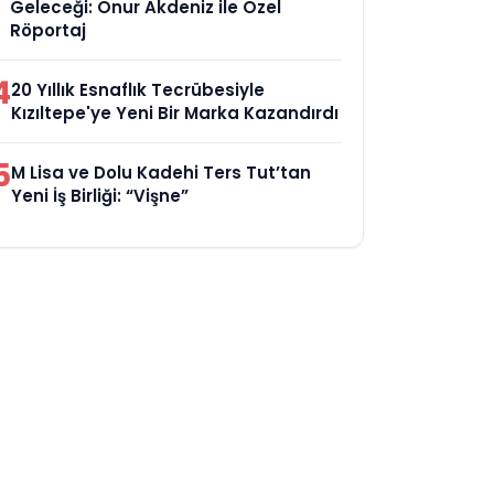
Geleceği: Onur Akdeniz ile Özel
Röportaj
4
20 Yıllık Esnaflık Tecrübesiyle
Kızıltepe'ye Yeni Bir Marka Kazandırdı
5
M Lisa ve Dolu Kadehi Ters Tut’tan
Yeni İş Birliği: “Vişne”