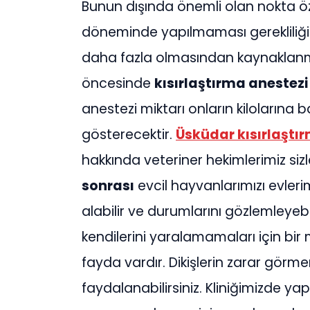
Bunun dışında önemli olan nokta özel
döneminde yapılmaması gerekliliğid
daha fazla olmasından kaynaklan
öncesinde
kısırlaştırma anestez
anestezi miktarı onların kilolarına 
gösterecektir.
Üsküdar
kısırlaştı
hakkında veteriner hekimlerimiz sizle
sonrası
evcil hayvanlarımızı evler
alabilir ve durumlarını gözlemleyebi
kendilerini yaralamamaları için bi
fayda vardır. Dikişlerin zarar görm
faydalanabilirsiniz. Kliniğimizde ya