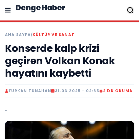
Denge Haber
ANA SAYFA
/
KÜLTÜR VE SANAT
Konserde kalp krizi
geçiren Volkan Konak
hayatını kaybetti
FURKAN TUNAHAN
31.03.2025 - 02:35
2 DK OKUMA
..