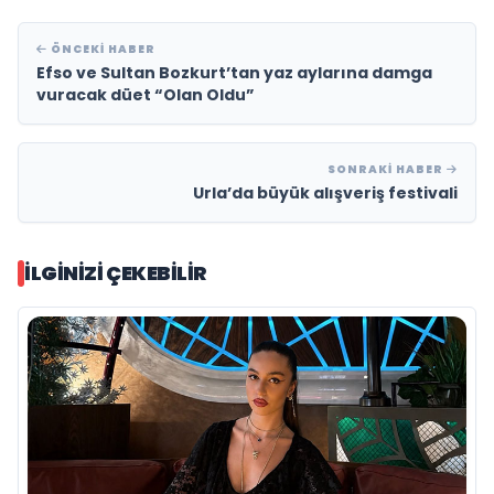
ÖNCEKI HABER
Efso ve Sultan Bozkurt’tan yaz aylarına damga
vuracak düet “Olan Oldu”
SONRAKI HABER
Urla’da büyük alışveriş festivali
İLGINIZI ÇEKEBILIR