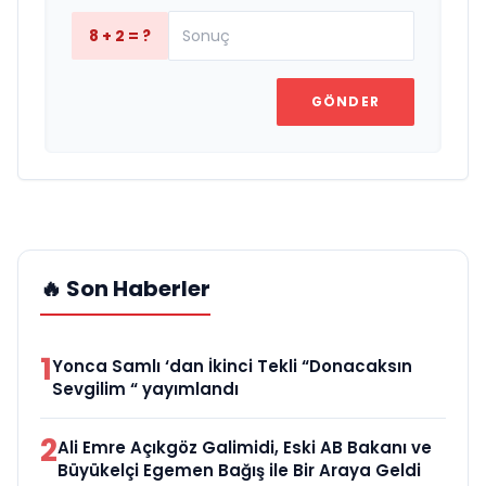
8 + 2 = ?
GÖNDER
🔥 Son Haberler
1
Yonca Samlı ‘dan İkinci Tekli “Donacaksın
Sevgilim “ yayımlandı
2
Ali Emre Açıkgöz Galimidi, Eski AB Bakanı ve
Büyükelçi Egemen Bağış ile Bir Araya Geldi