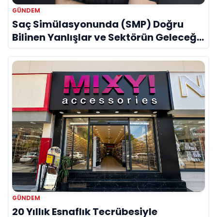
GÜNDEM
Saç Simülasyonunda (SMP) Doğru
Bilinen Yanlışlar ve Sektörün Geleceği:
Onur Akdeniz ile Özel Röportaj
GÜNDEM
20 Yıllık Esnaflık Tecrübesiyle