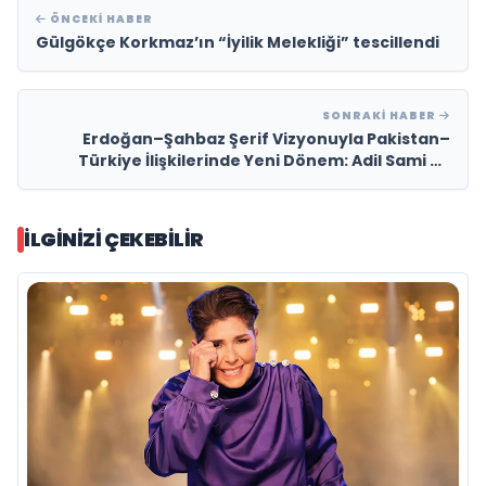
ÖNCEKI HABER
Gülgökçe Korkmaz’ın “İyilik Melekliği” tescillendi
SONRAKI HABER
Erdoğan–Şahbaz Şerif Vizyonuyla Pakistan–
Türkiye İlişkilerinde Yeni Dönem: Adil Sami ve
PTIDC Ekonomik Diplomaside Öne Çıkıyor
İLGINIZI ÇEKEBILIR