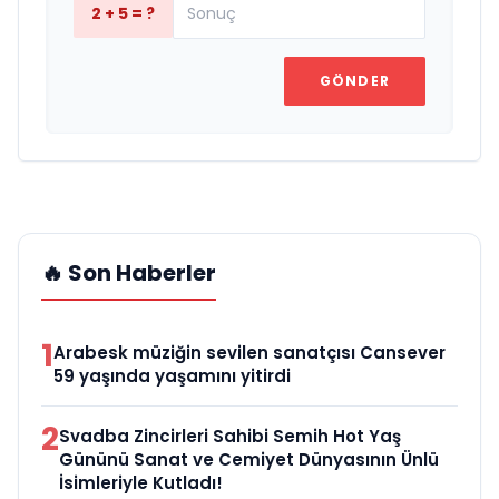
2 + 5 = ?
GÖNDER
🔥 Son Haberler
1
Arabesk müziğin sevilen sanatçısı Cansever
59 yaşında yaşamını yitirdi
2
Svadba Zincirleri Sahibi Semih Hot Yaş
Gününü Sanat ve Cemiyet Dünyasının Ünlü
İsimleriyle Kutladı!