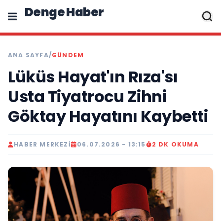
Denge Haber
ANA SAYFA
/
GÜNDEM
Lüküs Hayat'ın Rıza'sı
Usta Tiyatrocu Zihni
Göktay Hayatını Kaybetti
HABER MERKEZI
06.07.2026 - 13:15
2 DK OKUMA