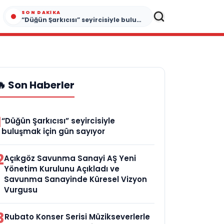
SON DAKIKA
“Düğün Şarkıcısı” seyircisiyle buluşmak için gün sayıyor
🔥 Son Haberler
1
“Düğün Şarkıcısı” seyircisiyle
buluşmak için gün sayıyor
2
Açıkgöz Savunma Sanayi AŞ Yeni
Yönetim Kurulunu Açıkladı ve
Savunma Sanayinde Küresel Vizyon
Vurgusu
3
Rubato Konser Serisi Müzikseverlerle