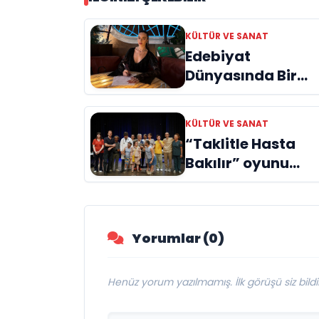
KÜLTÜR VE SANAT
Edebiyat
Dünyasında Bir
Genç Deha
Doğuyor: Dilruba
KÜLTÜR VE SANAT
Engin ve Zift Karas
“Taklitle Hasta
Evreni ‘AVENOİR’
Bakılır” oyunu
engelleri sanatla
aştı
Yorumlar (0)
Henüz yorum yazılmamış. İlk görüşü siz bildir