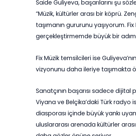
Saide Guliyeva, başarılarını şu sözler
“Müzik, kültürler arası bir köprü. Z
taşımanın gururunu yaşıyorum. Fix M
gerçekleştirmemde büyük bir adım 
Fix Müzik temsilcileri ise Guliyeva’nı
vizyonunu daha ileriye taşımakta öne
Sanatçının başarısı sadece dijital p
Viyana ve Belçika’daki Türk radyo 
diasporası içinde büyük yankı uyand
uluslararası arenada kültürler aras
daha gözler önüne seriyor.