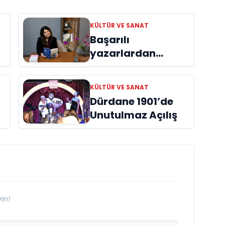
KÜLTÜR VE SANAT
Başarılı
yazarlardan
Azime Savaş’tan
başucu kitabı
KÜLTÜR VE SANAT
ı
“Emanet”
Dürdane 1901’de
raflardaki yerini
Unutulmaz Açılış
aldı
in!