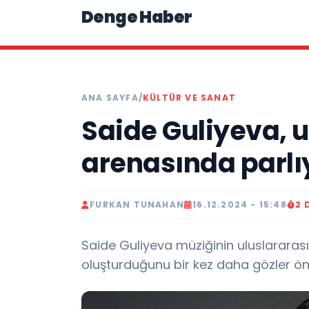
Denge Haber
ANA SAYFA
/
KÜLTÜR VE SANAT
Saide Guliyeva, u
arenasında parlı
FURKAN TUNAHAN
16.12.2024 - 15:48
2 
Saide Guliyeva müziğinin uluslararası
oluşturduğunu bir kez daha gözler önü