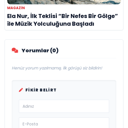
MAGAZIN
Ela Nur, İlk Teklisi “Bir Nefes Bir Gölge”
ile Müzik Yolculuğuna Başladı
Yorumlar (0)
Henüz yorum yazılmamış. İlk görüşü siz bildirin!
FIKIR BELIRT