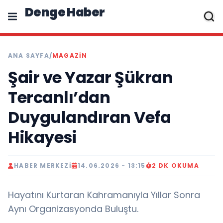
Denge Haber
ANA SAYFA
/
MAGAZIN
Şair ve Yazar Şükran
Tercanlı’dan
Duygulandıran Vefa
Hikayesi
HABER MERKEZI
14.06.2026 - 13:15
2 DK OKUMA
Hayatını Kurtaran Kahramanıyla Yıllar Sonra
Aynı Organizasyonda Buluştu.