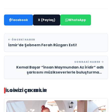
Facebook
X (Paylaş)
WhatsApp
ÖNCEKI HABER
İzmir’de Şebnem Ferah Rüzgarı Esti!
SONRAKI HABER
Kemal Başar “İnsan Maymundan Az İridir” adlı
şarkısını müzikseverlerle buluşturmaya
hazırlanıyor
İLGINIZI ÇEKEBILIR