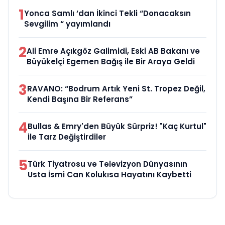
1
Yonca Samlı ‘dan İkinci Tekli “Donacaksın
Sevgilim “ yayımlandı
2
Ali Emre Açıkgöz Galimidi, Eski AB Bakanı ve
Büyükelçi Egemen Bağış ile Bir Araya Geldi
3
RAVANO: “Bodrum Artık Yeni St. Tropez Değil,
Kendi Başına Bir Referans”
4
Bullas & Emry'den Büyük Sürpriz! "Kaç Kurtul"
ile Tarz Değiştirdiler
5
Türk Tiyatrosu ve Televizyon Dünyasının
Usta İsmi Can Kolukısa Hayatını Kaybetti