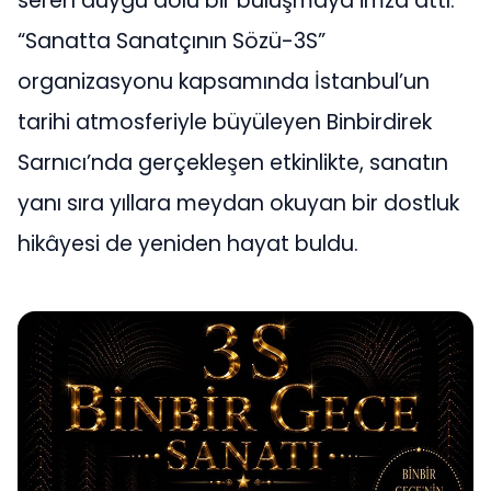
seren duygu dolu bir buluşmaya imza attı.
“Sanatta Sanatçının Sözü-3S”
organizasyonu kapsamında İstanbul’un
tarihi atmosferiyle büyüleyen Binbirdirek
Sarnıcı’nda gerçekleşen etkinlikte, sanatın
yanı sıra yıllara meydan okuyan bir dostluk
hikâyesi de yeniden hayat buldu.