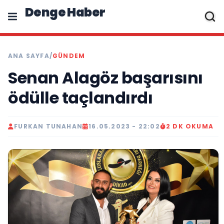
Denge Haber
ANA SAYFA
/
GÜNDEM
Senan Alagöz başarısını
ödülle taçlandırdı
FURKAN TUNAHAN
16.05.2023 - 22:02
2 DK OKUMA