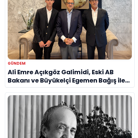
GÜNDEM
Ali Emre Açıkgöz Galimidi, Eski AB
Bakanı ve Büyükelçi Egemen Bağış ile
Bir Araya Geldi