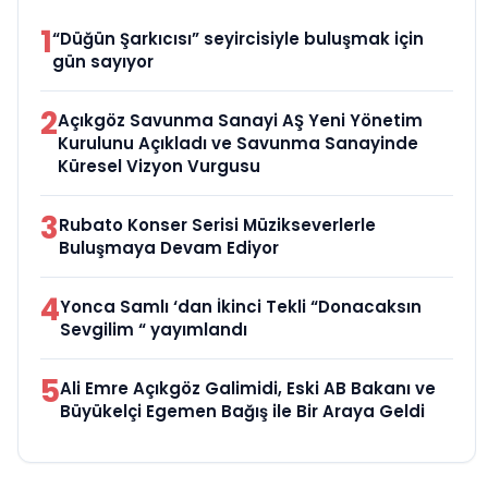
1
“Düğün Şarkıcısı” seyircisiyle buluşmak için
gün sayıyor
2
Açıkgöz Savunma Sanayi AŞ Yeni Yönetim
Kurulunu Açıkladı ve Savunma Sanayinde
Küresel Vizyon Vurgusu
3
Rubato Konser Serisi Müzikseverlerle
Buluşmaya Devam Ediyor
4
Yonca Samlı ‘dan İkinci Tekli “Donacaksın
Sevgilim “ yayımlandı
5
Ali Emre Açıkgöz Galimidi, Eski AB Bakanı ve
Büyükelçi Egemen Bağış ile Bir Araya Geldi