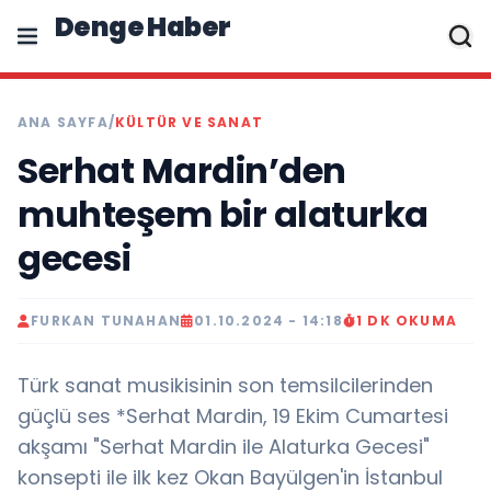
Denge Haber
ANA SAYFA
/
KÜLTÜR VE SANAT
Serhat Mardin’den
muhteşem bir alaturka
gecesi
FURKAN TUNAHAN
01.10.2024 - 14:18
1 DK OKUMA
Türk sanat musikisinin son temsilcilerinden
güçlü ses *Serhat Mardin, 19 Ekim Cumartesi
akşamı "Serhat Mardin ile Alaturka Gecesi"
konsepti ile ilk kez Okan Bayülgen'in İstanbul