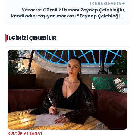
SONRAKI HABER
Yazar ve Güzellik Uzmanı Zeynep Çelebioğlu,
kendi adını taşıyan markası “Zeynep Çelebioğlu”
BAOBAB serisini çıkardı.
İLGINIZI ÇEKEBILIR
KÜLTÜR VE SANAT