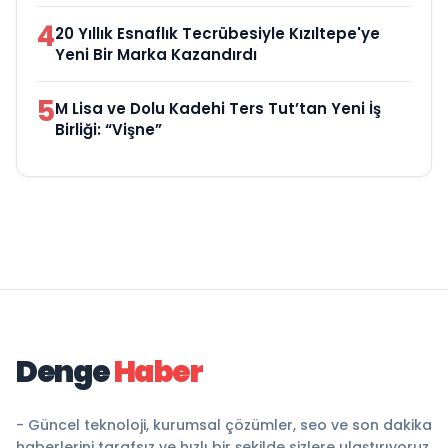
4
20 Yıllık Esnaflık Tecrübesiyle Kızıltepe'ye
Yeni Bir Marka Kazandırdı
5
M Lisa ve Dolu Kadehi Ters Tut’tan Yeni İş
Birliği: “Vişne”
Denge
Haber
- Güncel teknoloji, kurumsal çözümler, seo ve son dakika
haberlerini tarafsız ve hızlı bir şekilde sizlere ulaştırıyoruz.