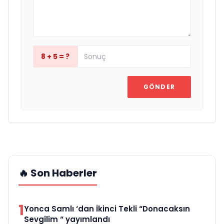
8 + 5 = ?
GÖNDER
🔥 Son Haberler
1
Yonca Samlı ‘dan İkinci Tekli “Donacaksın
Sevgilim “ yayımlandı