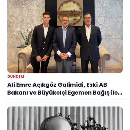
GÜNDEM
Ali Emre Açıkgöz Galimidi, Eski AB
Bakanı ve Büyükelçi Egemen Bağış ile
Bir Araya Geldi