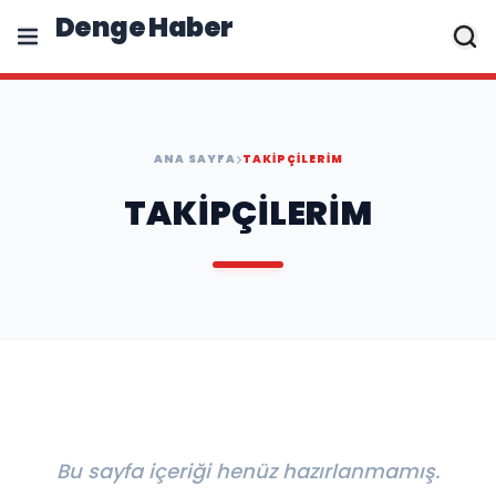
Denge Haber
ANA SAYFA
TAKIPÇILERIM
TAKIPÇILERIM
Bu sayfa içeriği henüz hazırlanmamış.