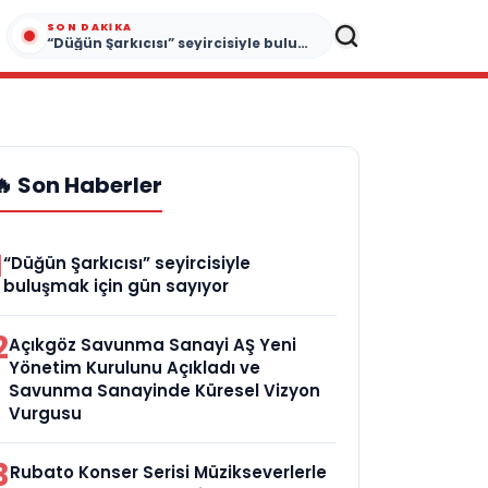
SON DAKIKA
“Düğün Şarkıcısı” seyircisiyle buluşmak için gün sayıyor
🔥 Son Haberler
1
“Düğün Şarkıcısı” seyircisiyle
buluşmak için gün sayıyor
2
Açıkgöz Savunma Sanayi AŞ Yeni
Yönetim Kurulunu Açıkladı ve
Savunma Sanayinde Küresel Vizyon
Vurgusu
3
Rubato Konser Serisi Müzikseverlerle