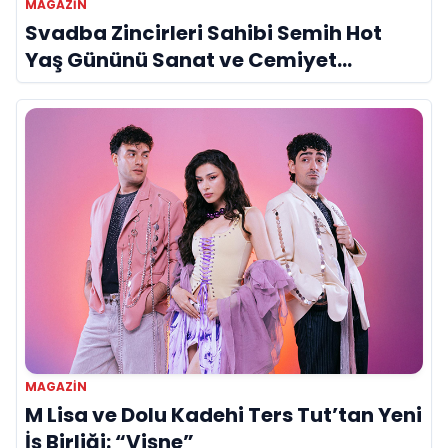
MAGAZIN
Svadba Zincirleri Sahibi Semih Hot
Yaş Gününü Sanat ve Cemiyet
Dünyasının Ünlü İsimleriyle Kutladı!
MAGAZIN
M Lisa ve Dolu Kadehi Ters Tut’tan Yeni
İş Birliği: “Vişne”