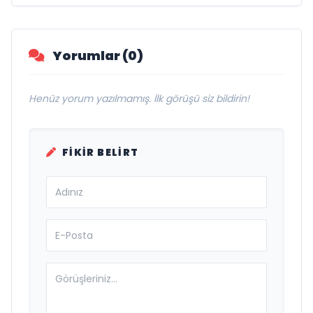
Savunma Sanayinde Küresel Vizyon
Vurgusu
Yorumlar (0)
Henüz yorum yazılmamış. İlk görüşü siz bildirin!
FIKIR BELIRT