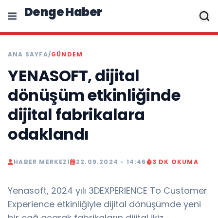
Denge Haber
ANA SAYFA
/
GÜNDEM
YENASOFT, dijital
dönüşüm etkinliğinde
dijital fabrikalara
odaklandı
HABER MERKEZI
22.09.2024 - 14:46
3 DK OKUMA
Yenasoft, 2024 yılı 3DEXPERIENCE To Customer
Experience etkinliğiyle dijital dönüşümde yeni
bir çağ açarak fabrikaların dijital ikiz