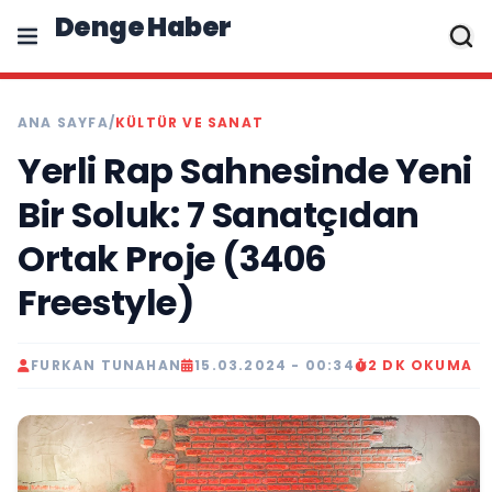
Denge Haber
ANA SAYFA
/
KÜLTÜR VE SANAT
Yerli Rap Sahnesinde Yeni
Bir Soluk: 7 Sanatçıdan
Ortak Proje (3406
Freestyle)
FURKAN TUNAHAN
15.03.2024 - 00:34
2 DK OKUMA