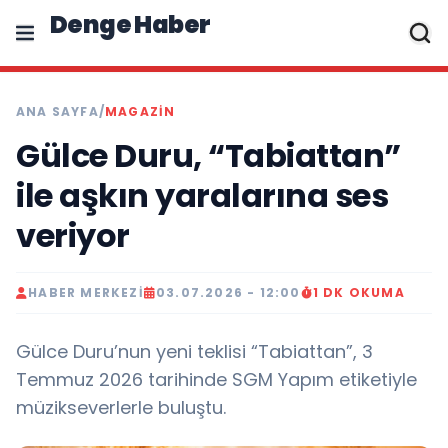
Denge Haber
ANA SAYFA
/
MAGAZIN
Gülce Duru, “Tabiattan”
ile aşkın yaralarına ses
veriyor
HABER MERKEZI
03.07.2026 - 12:00
1 DK OKUMA
Gülce Duru’nun yeni teklisi “Tabiattan”, 3
Temmuz 2026 tarihinde SGM Yapım etiketiyle
müzikseverlerle buluştu.