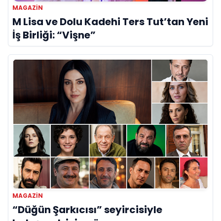
MAGAZIN
M Lisa ve Dolu Kadehi Ters Tut’tan Yeni
İş Birliği: “Vişne”
MAGAZIN
“Düğün Şarkıcısı” seyircisiyle