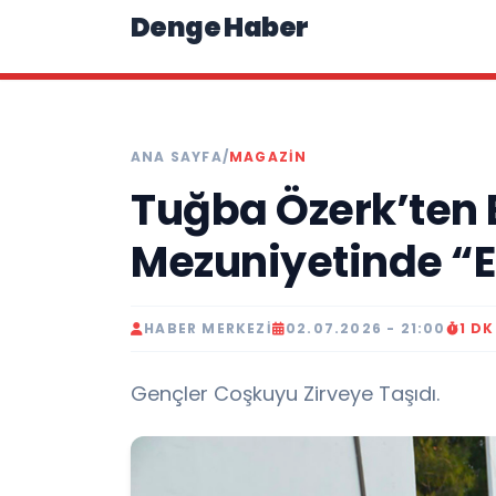
Denge Haber
ANA SAYFA
/
MAGAZIN
Tuğba Özerk’ten 
Mezuniyetinde “Ef
HABER MERKEZI
02.07.2026 - 21:00
1 D
Gençler Coşkuyu Zirveye Taşıdı.