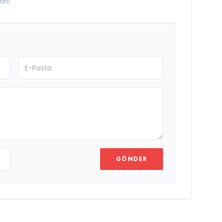
in!
GÖNDER