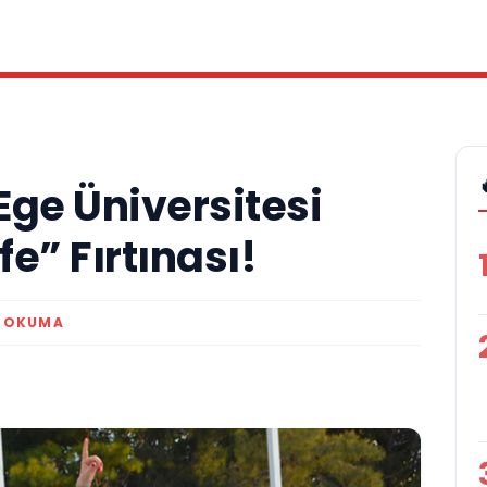
Ege Üniversitesi
e” Fırtınası!
K OKUMA