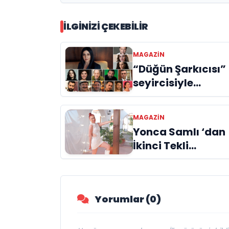
İLGINIZI ÇEKEBILIR
MAGAZIN
“Düğün Şarkıcısı”
seyircisiyle
buluşmak için gü
sayıyor
MAGAZIN
Yonca Samlı ‘dan
İkinci Tekli
“Donacaksın
Sevgilim “
yayımlandı
Yorumlar (0)