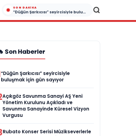
SON DAKIKA
“Düğün Şarkıcısı” seyircisiyle buluşmak için gün sayıyor
🔥 Son Haberler
1
“Düğün Şarkıcısı” seyircisiyle
buluşmak için gün sayıyor
2
Açıkgöz Savunma Sanayi AŞ Yeni
Yönetim Kurulunu Açıkladı ve
Savunma Sanayinde Küresel Vizyon
Vurgusu
3
Rubato Konser Serisi Müzikseverlerle