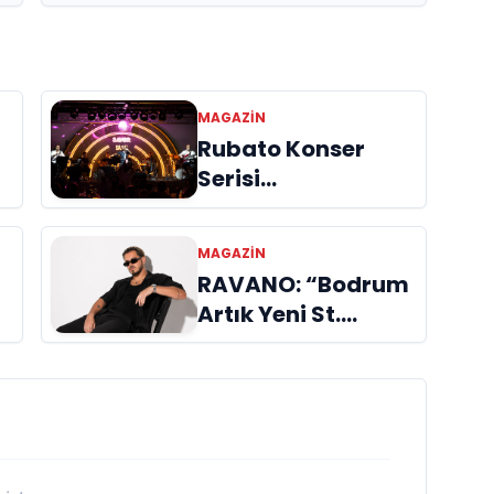
MAGAZIN
Rubato Konser
Serisi
n
Müzikseverlerle
Buluşmaya Devam
MAGAZIN
Ediyor
RAVANO: “Bodrum
Artık Yeni St.
Tropez Değil, Kendi
Başına Bir
Referans”