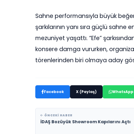
Sahne performansıyla büyük beğen
şarkılarının yanı sıra güçlü sahne e
mezuniyet yaşattı. “Efe” şarkısında
konsere damga vururken, organiza
törenlerinden biri olmaya aday gös
Facebook
X (Paylaş)
WhatsApp
ÖNCEKI HABER
İDAŞ Bozüyük Showroom Kapılarını Açtı