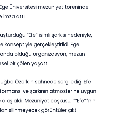
 Ege Üniversitesi mezuniyet töreninde
 imza attı.
turduğu “Efe” isimli şarkısı nedeniyle,
e konseptiyle gerçekleştirildi. Ege
 planda olduğu organizasyon, mezun
sel bir şölen yaşattı.
 Tuğba Özerk’in sahnede sergilediği Efe
erformansı ve şarkının atmosferine uygun
 alkış aldı. Mezuniyet coşkusu, *“Efe”*nin
dan silinmeyecek görüntüler çıktı.