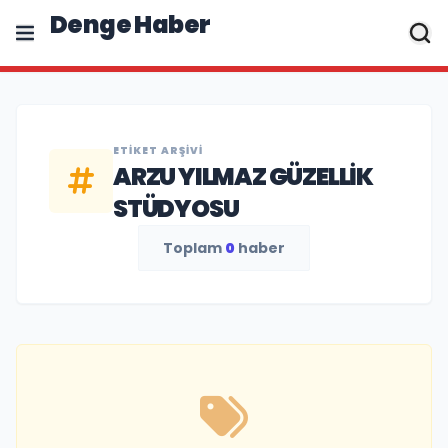
Denge Haber
ETIKET ARŞIVI
ARZU YILMAZ GÜZELLIK
STÜDYOSU
Toplam
0
haber