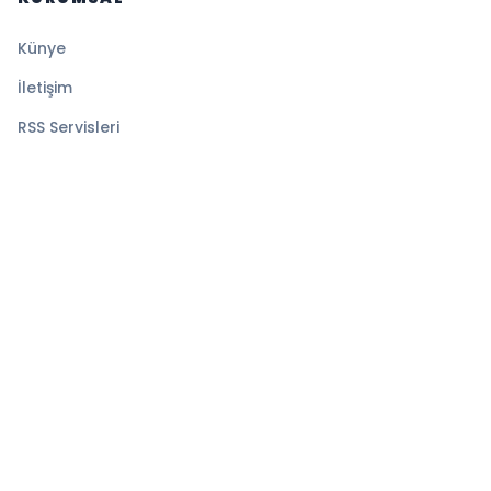
Künye
İletişim
RSS Servisleri
YASAL
Gizlilik Politikası
Kullanım Şartları
Çerez Politikası
© 2026 Denge Haber. Tüm hakları saklıdır.
Altyapı:
BEYNSOFT
HABER YAZILIMI